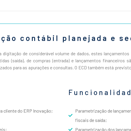
ção contábil planejada e s
a digitação de considerável volume de dados, estes lançamentos 
das (saída), de compras (entrada) e lançamentos financeiros sã
ilizados para as apurações e consultas. O ECD também está previs
Funcionalida
ra cliente do ERP Inovação;
Parametrização de lançament
fiscais de saída;
eis;
Parametrização dos lançame