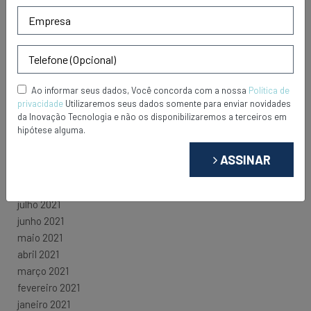
Gestão Financeira, essencial para um
empreendimento de sucesso
Ao informar seus dados, Você concorda com a nossa
Política de
PUBLICAÇÕES ANTERIORES
privacidade
Utilizaremos seus dados somente para enviar novidades
da Inovação Tecnologia e não os disponibilizaremos a terceiros em
maio 2022
hipótese alguma.
dezembro 2021
novembro 2021
ASSINAR
setembro 2021
agosto 2021
julho 2021
junho 2021
maio 2021
abril 2021
março 2021
fevereiro 2021
janeiro 2021