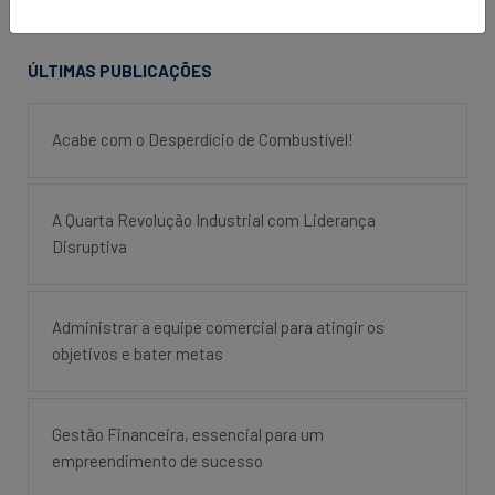
ÚLTIMAS PUBLICAÇÕES
Acabe com o Desperdício de Combustível!
A Quarta Revolução Industrial com Liderança
Disruptiva
Administrar a equipe comercial para atingir os
objetivos e bater metas
Gestão Financeira, essencial para um
empreendimento de sucesso