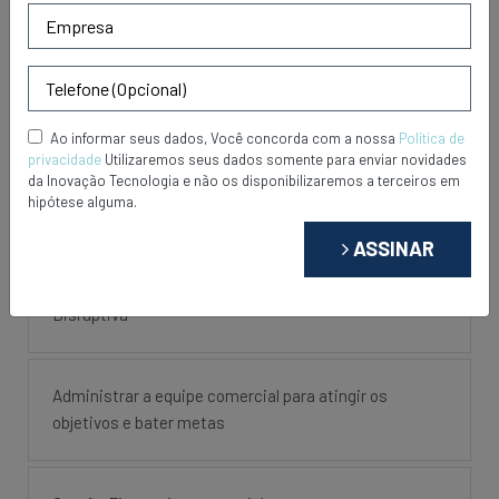
PESQUISE AQUI
ÚLTIMAS PUBLICAÇÕES
Ao informar seus dados, Você concorda com a nossa
Política de
privacidade
Utilizaremos seus dados somente para enviar novidades
da Inovação Tecnologia e não os disponibilizaremos a terceiros em
hipótese alguma.
Acabe com o Desperdício de Combustível!
ASSINAR
A Quarta Revolução Industrial com Liderança
Disruptiva
Administrar a equipe comercial para atingir os
objetivos e bater metas