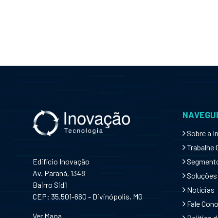
NAVEGUE
Sobre a I
Trabalhe
Edifício Inovação
Segment
Av. Paraná, 1348
Soluções
Bairro Sidil
Notícias
CEP: 35.501-660 - Divinópolis, MG
Fale Con
Ver Mapa
Política d