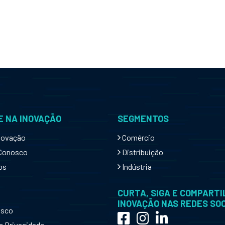
 NA INOVAÇÃO
SEGMENTOS
novação
Comércio
 Conosco
Distribuição
os
Indústria
CURTA, SIGA E COMPARTI
INOVAÇÃO NAS REDES SOC
osco
e Privacidade